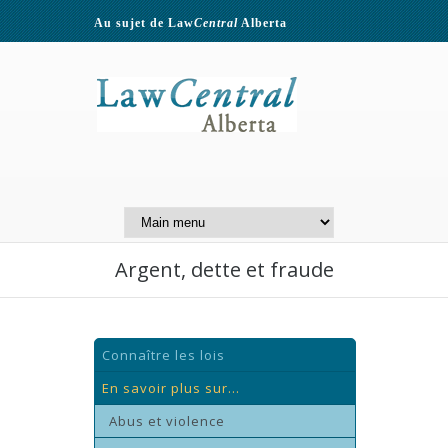
Au sujet de Law
Central
Alberta
Contactez-nous
A Website of the
Centre for Public Legal
Education of Alberta
Argent, dette et fraude
Connaître les lois
En savoir plus sur...
Abus et violence